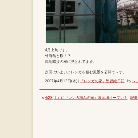
4月上旬です。
外断熱と桜！？
現地隣接の桜に見とれてます。
次回はいよいよレンガを積む風景を公開で～す。
2007年4月12日(木) |
「レンガの家」監督絵日記
| by
レ
«
4/28(土）に『レンガ積みの家』展示場オープン！
|
記事