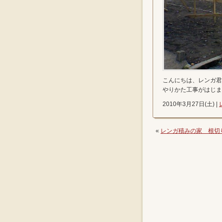
こんにちは、レンガ君
やりかた工事がはじま
2010年3月27日(土) |
«
レンガ積みの家 根切