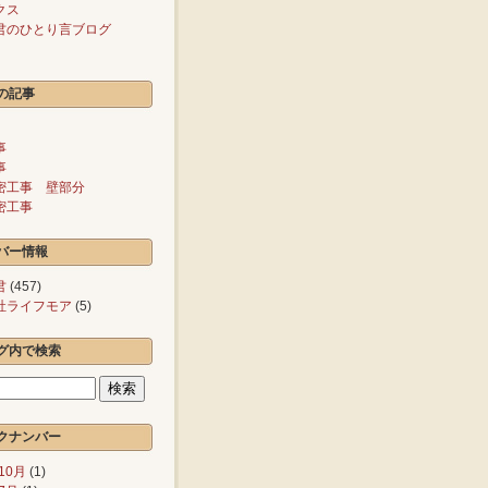
クス
君のひとり言ブログ
の記事
事
事
密工事 壁部分
密工事
バー情報
君
(457)
社ライフモア
(5)
グ内で検索
クナンバー
10月
(1)