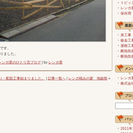
トピッ
レンガ
保存用
最新
床工事
板金工
屋根工
です。
断熱気
りました。
断熱気
レンガ君のひとり言ブログ
| by
レンガ君
メン
レンガ
り・配筋工事始まりました。
|
記事一覧へ
|
レンガ積みの家 地鎮祭
»
株式会
ブロ
バッ
2011年