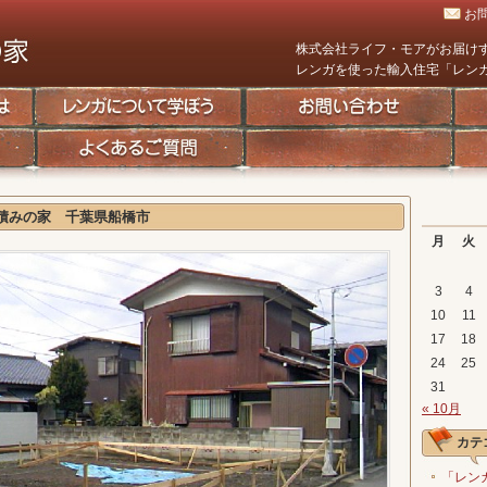
お
株式会社ライフ・モアがお届け
レンガを使った輸入住宅「レン
積みの家 千葉県船橋市
月
火
3
4
10
11
17
18
24
25
31
« 10月
カテ
「レン